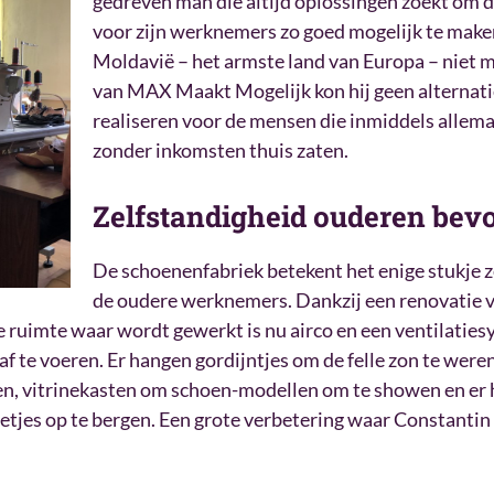
gedreven man die altijd oplossingen zoekt om
voor zijn werknemers zo goed mogelijk te maken
Moldavië – het armste land van Europa – niet m
van MAX Maakt Mogelijk kon hij geen alternat
realiseren voor de mensen die inmiddels alle
zonder inkomsten thuis zaten.
Zelfstandigheid ouderen bev
De schoenenfabriek betekent het enige stukje z
de oudere werknemers. Dankzij een renovatie v
 de ruimte waar wordt gewerkt is nu airco en een ventilati
af te voeren. Er hangen gordijntjes om de felle zon te were
en, vitrinekasten om schoen-modellen om te showen en er
tjes op te bergen. Een grote verbetering waar Constanti