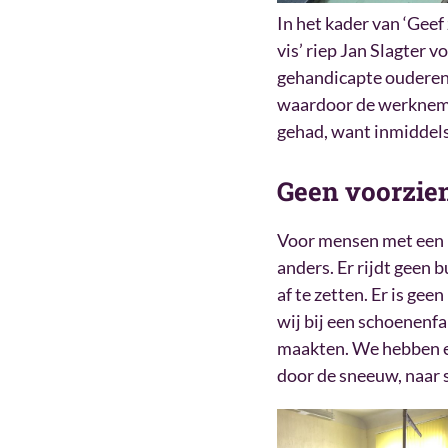
In het kader van ‘Geef 
vis’ riep Jan Slagter 
gehandicapte ouderen 
waardoor de werknemer
gehad, want inmiddels
Geen voorzie
Voor mensen met een ha
anders. Er rijdt geen 
af te zetten. Er is gee
wij bij een schoenenf
maakten. We hebben er
door de sneeuw, naar 