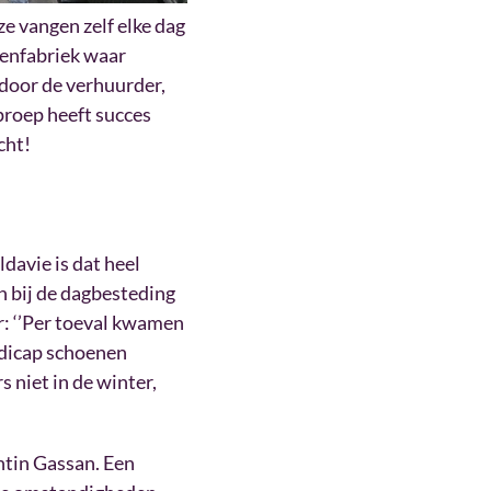
ze vangen zelf elke dag
nenfabriek waar
door de verhuurder,
roep heeft succes
cht!
davie is dat heel
n bij de dagbesteding
er: ‘’Per toeval kwamen
ndicap schoenen
 niet in de winter,
ntin Gassan. Een