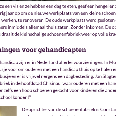
ze een vis en ze hebben een dag te eten, geef een hengel en 
vorig jaar op om de nieuwe werkplaats van een kleine schoe
werken, te renoveren. De oude werkplaats werd gesloten 
s inmiddels allemaal thuis zaten. Zonder inkomen. De op
 draait de kleinschalige schoenenfabriek weer op volle kra
ningen voor gehandicapten
ndicap zijn er in Nederland allerlei voorzieningen. In Mol
busje voor om ouderen met een handicap thuis op te halen e
n busje en er is vrijwel nergens een dagbesteding. Jan Slagt
abriek in de hoofdstad Chisinau, waar ouderen met een ha
 zelfs een hoop schoenen gekocht voor kinderen die anders
school konden!’’
De oprichter van de schoenenfabriek is Consta