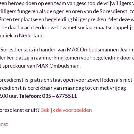
een beroep doen op een team van geschoolde vrijwilligers 
lligers fungeren als de ogen en oren van de Soresdienst, z
ënten ter plaatse en begeleiding bij gesprekken. Met deze
sche daadkracht en know-how met sociaal-maatschappelijk
uniek in Nederland.
e Soresdienst is in handen van MAX Ombudsmannen Jeanin
enken dat zij in aanmerking komen voor begeleiding door 
het spreekuur van MAX Ombudsman.
resdienst is gratis en staat open voor zowel leden als niet
esdienst is bereikbaar van maandag tot en met vrijdag
2.00 uur.
Telefoon: 035 – 6775511
oresdienst er uit?
Bekijk de voorbeelden
enst