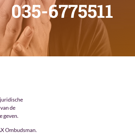
035-6775511
juridische
 van de
e geven.
 MAX Ombudsman.