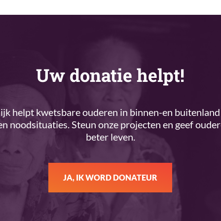
Uw donatie helpt!
k helpt kwetsbare ouderen in binnen-en buitenland 
n noodsituaties. Steun onze projecten en geef oude
beter leven.
JA, IK WORD DONATEUR