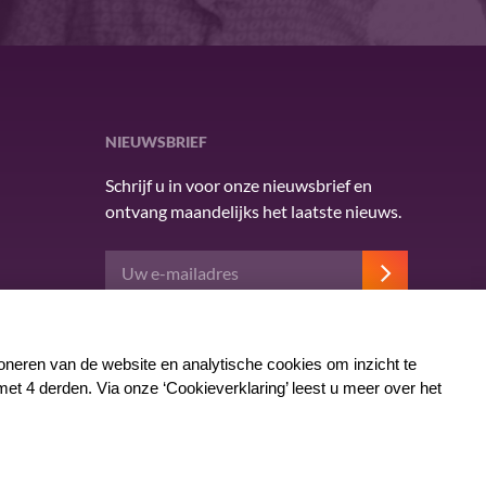
NIEUWSBRIEF
Schrijf u in voor onze nieuwsbrief en
ontvang maandelijks het laatste nieuws.
Deze site wordt beschermd door reCAPTCHA en
het Google
privacybeleid
. Er zijn
servicevoorwaarden
van toepassing.