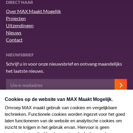
DIRECT NAAR
Over MAX Maakt Mogelijk
Projecten
Uitzendingen
Nieuws
Contact
NIEUWSBRIEF
Schrijf u in voor onze nieuwsbrief en ontvang maandelijks
het laatste nieuws.
Deze site wordt beschermd door reCAPTCHA en het Google
privacybeleid
.
Er zijn
servicevoorwaarden
van toepassing.
© 2026 MAX Maakt Mogelijk