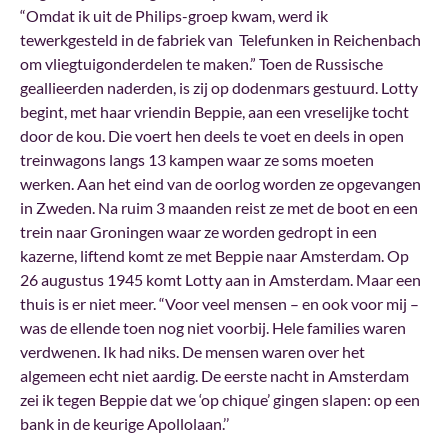
“Omdat ik uit de Philips-groep kwam, werd ik
tewerkgesteld in de fabriek van Telefunken in Reichenbach
om vliegtuigonderdelen te maken.” Toen de Russische
geallieerden naderden, is zij op dodenmars gestuurd. Lotty
begint, met haar vriendin Beppie, aan een vreselijke tocht
door de kou. Die voert hen deels te voet en deels in open
treinwagons langs 13 kampen waar ze soms moeten
werken. Aan het eind van de oorlog worden ze opgevangen
in Zweden. Na ruim 3 maanden reist ze met de boot en een
trein naar Groningen waar ze worden gedropt in een
kazerne, liftend komt ze met Beppie naar Amsterdam. Op
26 augustus 1945 komt Lotty aan in Amsterdam. Maar een
thuis is er niet meer. “Voor veel mensen – en ook voor mij –
was de ellende toen nog niet voorbij. Hele families waren
verdwenen. Ik had niks. De mensen waren over het
algemeen echt niet aardig. De eerste nacht in Amsterdam
zei ik tegen Beppie dat we ‘op chique’ gingen slapen: op een
bank in de keurige Apollolaan.’’