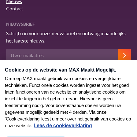
Nieuws
Contact
NIEUWSBRIEF
Schrijf u in voor onze nieuwsbrief en ontvang maandelijks
het laatste nieuws.
Deze site wordt beschermd door reCAPTCHA en het Google
privacybeleid
.
Er zijn
servicevoorwaarden
van toepassing.
© 2026 MAX Maakt Mogelijk
Algemene voorwaarden
Privacyverklaring