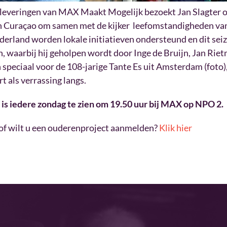
fleveringen van MAX Maakt Mogelijk bezoekt Jan Slagter 
n Curaçao om samen met de kijker leefomstandigheden va
derland worden lokale initiatieven ondersteund en dit sei
, waarbij hij geholpen wordt door Inge de Bruijn, Jan Rie
eciaal voor de 108-jarige Tante Es uit Amsterdam (foto), 
 als verrassing langs.
s iedere zondag te zien om 19.50 uur bij MAX op NPO 2.
of wilt u een ouderenproject aanmelden?
Klik hier