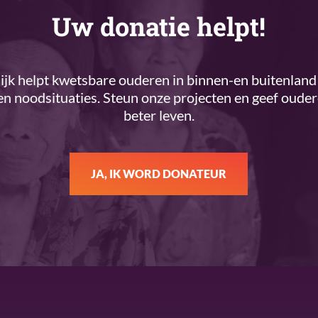
Uw donatie helpt!
k helpt kwetsbare ouderen in binnen-en buitenland 
n noodsituaties. Steun onze projecten en geef oude
beter leven.
JA, IK WORD DONATEUR