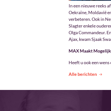
In een nieuwe reeks a
Oekraïne, Moldavië e
verbeteren. Ook in Ne
Slagter enkele ouderen
Olga Commandeur. En sp
Ajax, kwam Sjaak Swart
MAX Maakt Mogelijk i
Heeft u ook een wens 
Alle berichten