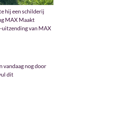
 hij een schilderij
ting MAX Maakt
ive-uitzending van MAX
an vandaag nog door
ul dit