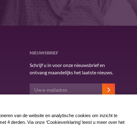
NIEUWSBRIEF
Schrijf u in voor onze nieuwsbrief en
ontvang maandelijks het laatste nieuws.
Deze site wordt beschermd door reCAPTCHA en
het Google
privacybeleid
. Er zijn
servicevoorwaarden
van toepassing.