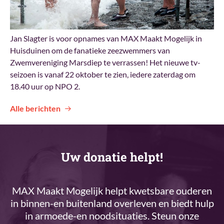
Jan Slagter is voor opnames van MAX Maakt Mogelijk in
Huisduinen om de fanatieke zeezwemmers van
Zwemvereniging Marsdiep te verrassen! Het nieuwe tv-
seizoen is vanaf 22 oktober te zien, iedere zaterdag om
18.40 uur op NPO 2.
Alle berichten
Uw donatie helpt!
MAX Maakt Mogelijk helpt kwetsbare ouderen
in binnen-en buitenland overleven en biedt hulp
in armoede-en noodsituaties. Steun onze