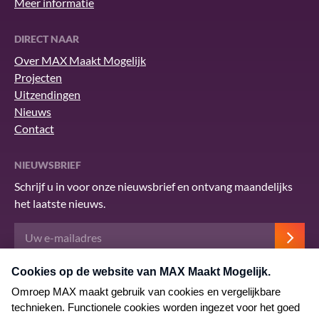
Meer informatie
DIRECT NAAR
Over MAX Maakt Mogelijk
Projecten
Uitzendingen
Nieuws
Contact
NIEUWSBRIEF
Schrijf u in voor onze nieuwsbrief en ontvang maandelijks
het laatste nieuws.
Deze site wordt beschermd door reCAPTCHA en het Google
privacybeleid
.
Er zijn
servicevoorwaarden
van toepassing.