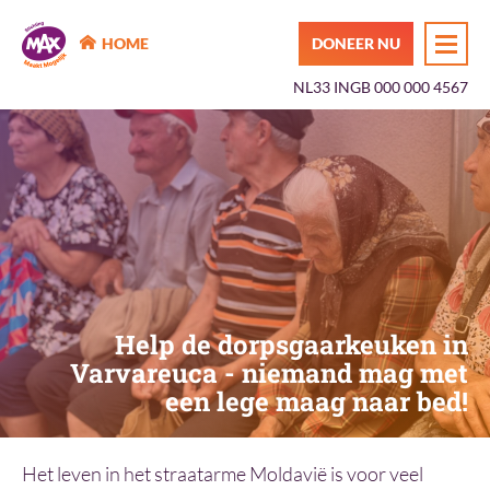
MAX Maakt Mogelijk
HOME
DONEER NU
NL33 INGB 000 000 4567
Help de dorpsgaarkeuken in
Varvareuca - niemand mag met
een lege maag naar bed!
Het leven in het straatarme Moldavië is voor veel