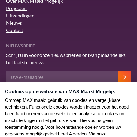
Over MAX Maakt Mogelijk
Projecten
Uitzendingen
Nieuws
Contact
NIEUWSBRIEF
Schrijf u in voor onze nieuwsbrief en ontvang maandelijks
het laatste nieuws.
Deze site wordt beschermd door reCAPTCHA en het Google
privacybeleid
.
Er zijn
servicevoorwaarden
van toepassing.
© 2026 MAX Maakt Mogelijk