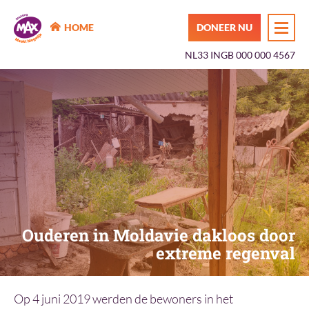
MAX Maakt Mogelijk
HOME
DONEER NU
NL33 INGB 000 000 4567
Ouderen in Moldavie dakloos door
extreme regenval
Op 4 juni 2019 werden de bewoners in het