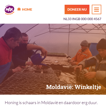
MAX Maakt Mogelijk
HOME
DONEER NU
NL33 INGB 000 000 4567
Moldavië: Winkeltje
Honing is schaars in Moldavië en daardoor erg duur.