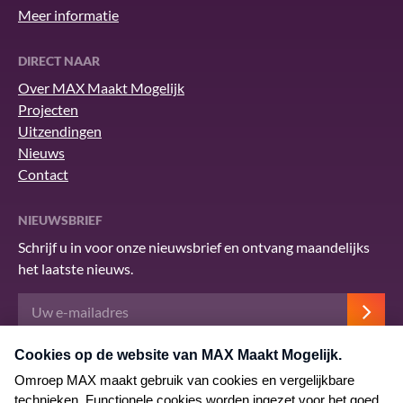
Meer informatie
DIRECT NAAR
Over MAX Maakt Mogelijk
Projecten
Uitzendingen
Nieuws
Contact
NIEUWSBRIEF
Schrijf u in voor onze nieuwsbrief en ontvang maandelijks
het laatste nieuws.
Deze site wordt beschermd door reCAPTCHA en het Google
privacybeleid
.
Er zijn
servicevoorwaarden
van toepassing.