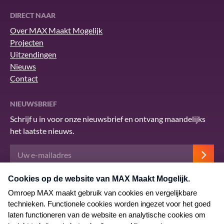
DIRECT NAAR
Over MAX Maakt Mogelijk
Projecten
Uitzendingen
Nieuws
Contact
NIEUWSBRIEF
Schrijf u in voor onze nieuwsbrief en ontvang maandelijks
het laatste nieuws.
Deze site wordt beschermd door reCAPTCHA en het Google
privacybeleid
.
Er zijn
servicevoorwaarden
van toepassing.