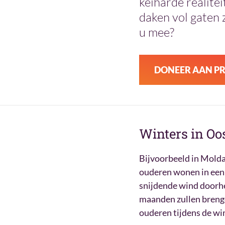
keiharde realite
daken vol gaten 
u mee?
DONEER AAN P
Winters in Oo
Bijvoorbeeld in Mold
ouderen wonen in een 
snijdende wind doorhee
maanden zullen brenge
ouderen tijdens de win