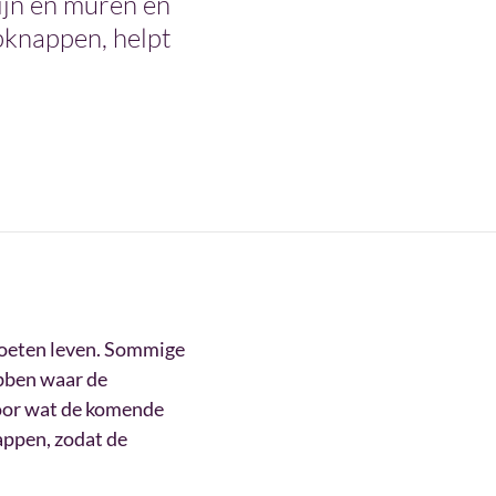
zijn en muren en
pknappen, helpt
moeten leven. Sommige
bben waar de
 voor wat de komende
appen, zodat de