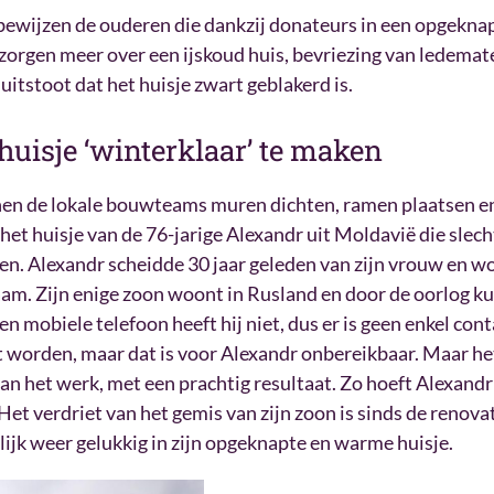
 bewijzen de ouderen die dankzij donateurs in een opgekna
orgen meer over een ijskoud huis, bevriezing van ledemate
uitstoot dat het huisje zwart geblakerd is.
huisje ‘winterklaar’ te maken
en de lokale bouwteams muren dichten, ramen plaatsen en
het huisje van de 76-jarige Alexandr uit Moldavië die slech
 Alexandr scheidde 30 jaar geleden van zijn vrouw en wo
aam. Zijn enige zoon woont in Rusland en door de oorlog kun
n mobiele telefoon heeft hij niet, dus er is geen enkel cont
 worden, maar dat is voor Alexandr onbereikbaar. Maar
n het werk, met een prachtig resultaat. Zo hoeft Alexandr 
et verdriet van het gemis van zijn zoon is sinds de renovat
lijk weer gelukkig in zijn opgeknapte en warme huisje.