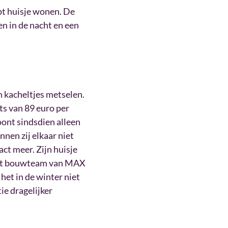
pt huisje wonen. De
n in de nacht en een
 kacheltjes metselen.
ts van 89 euro per
ont sindsdien alleen
nen zij elkaar niet
act meer. Zijn huisje
 het bouwteam van MAX
het in de winter niet
ie dragelijker