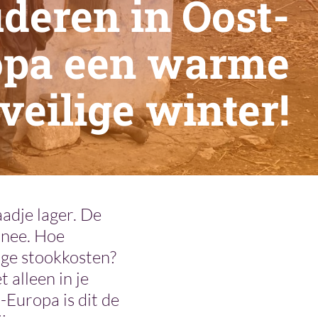
deren in Oost-
opa een warme
veilige winter!
adje lager. De
nnee. Hoe
oge stookkosten?
 alleen in je
t-Europa is dit de