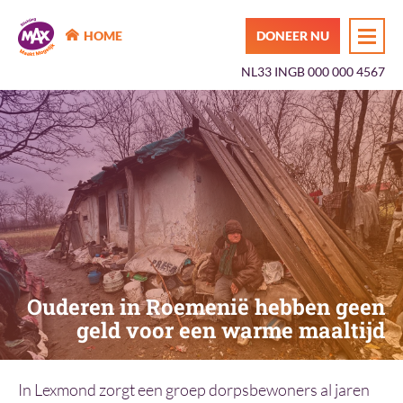
MAX Maakt Mogelijk
HOME
DONEER NU
NL33 INGB 000 000 4567
Ouderen in Roemenië hebben geen
geld voor een warme maaltijd
In Lexmond zorgt een groep dorpsbewoners al jaren