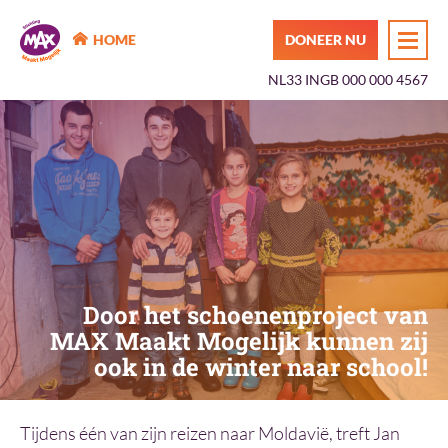
MAX Maakt Mogelijk
HOME
DONEER NU
NL33 INGB 000 000 4567
Door het schoenenproject van
MAX Maakt Mogelijk kunnen zij
ook in de winter naar school!
Tijdens één van zijn reizen naar Moldavië, treft Jan