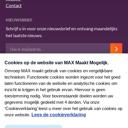
Contact
NIEUWSBRIEF
Schrijf u in voor onze nieuwsbrief en ontvang maandelijks
het laatste nieuws.
Deze site wordt beschermd door reCAPTCHA en het Google
privacybeleid
.
Er zijn
servicevoorwaarden
van toepassing.
© 2026 MAX Maakt Mogelijk
Algemene voorwaarden
Privacyverklaring
Cookieverklaring