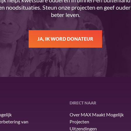
k helpt kwetsbare ouderen in binnen-en buitenland 
n noodsituaties. Steun onze projecten en geef oude
beter leven.
JA, IK WORD DONATEUR
DIRECT NAAR
gelijk
Over MAX Maakt Mogelijk
verbetering van
Projecten
Uitzendingen