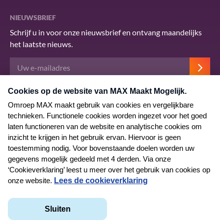
NIEUWSBRIEF
Schrijf u in voor onze nieuwsbrief en ontvang maandelijks
het laatste nieuws.
Deze site wordt beschermd door reCAPTCHA en het Google
privacybeleid
.
Er zijn
servicevoorwaarden
van toepassing.
© 2026 MAX Maakt Mogelijk
Algemene voorwaarden
Privacyverklaring
Cookieverklaring
Kwetsbaarheid melden