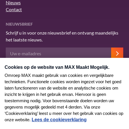
Nieuws
Contact
NIEUWSBRIEF
Schrijf u in voor onze nieuwsbrief en ontvang maandelijks
het laatste nieuws.
Deze site wordt beschermd door reCAPTCHA en het Google
privacybeleid
.
Er zijn
servicevoorwaarden
van toepassing.
© 2026 MAX Maakt Mogelijk
Algemene voorwaarden
Privacyverklaring