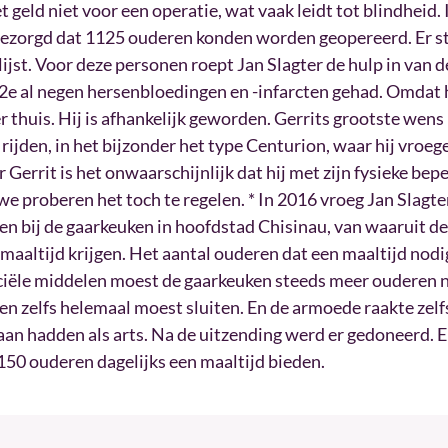
t geld niet voor een operatie, wat vaak leidt tot blindheid.
gezorgd dat 1125 ouderen konden worden geopereerd. Er s
jst. Voor deze personen roept Jan Slagter de hulp in van de 
 52e al negen hersenbloedingen en -infarcten gehad. Omdat h
 thuis. Hij is afhankelijk geworden. Gerrits grootste wens 
rijden, in het bijzonder het type Centurion, waar hij vroeger
r Gerrit is het onwaarschijnlijk dat hij met zijn fysieke bep
we proberen het toch te regelen. * In 2016 vroeg Jan Slagt
en bij de gaarkeuken in hoofdstad Chisinau, van waaruit de
maaltijd krijgen. Het aantal ouderen dat een maaltijd nodi
ciële middelen moest de gaarkeuken steeds meer ouderen n
en zelfs helemaal moest sluiten. En de armoede raakte zelf
an hadden als arts. Na de uitzending werd er gedoneerd. E
150 ouderen dagelijks een maaltijd bieden.