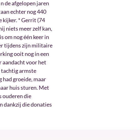
 In de afgelopen jaren
taan echter nog 440
kijker. * Gerrit (74
ij niets meer zelf kan,
is om nog één keer in
 tijdens zijn militaire
erking ooit nog in een
er aandacht voor het
 tachtig armste
g had groeide, maar
aar huis sturen. Met
s ouderen die
n dankzij die donaties