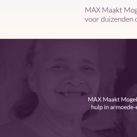
MAX Maakt Mogel
voor duizenden 
MAX Maakt Mogelij
hulp in armoede-e