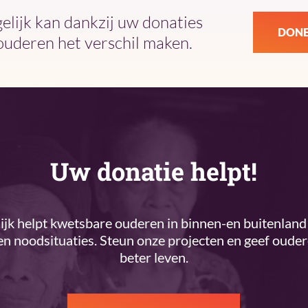
ijk kan dankzij uw donaties
DONE
ouderen het verschil maken.
Uw donatie helpt!
k helpt kwetsbare ouderen in binnen-en buitenland 
n noodsituaties. Steun onze projecten en geef oude
beter leven.