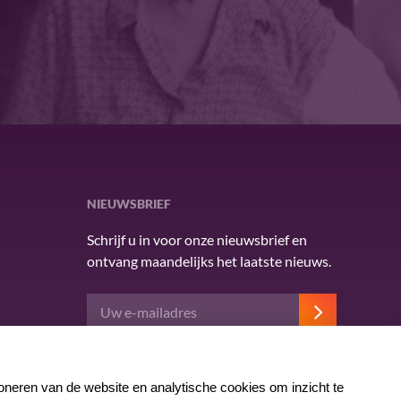
NIEUWSBRIEF
Schrijf u in voor onze nieuwsbrief en
ontvang maandelijks het laatste nieuws.
Deze site wordt beschermd door reCAPTCHA en
het Google
privacybeleid
. Er zijn
servicevoorwaarden
van toepassing.