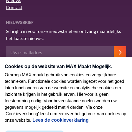
Nieuws
Contact
NIEUWSBRIEF
Schrijf u in voor onze nieuwsbrief en ontvang maandelijks
het laatste nieuws.
Deze site wordt beschermd door reCAPTCHA en het Google
privacybeleid
.
Er zijn
servicevoorwaarden
van toepassing.
© 2026 MAX Maakt Mogelijk
Algemene voorwaarden
Privacyverklaring