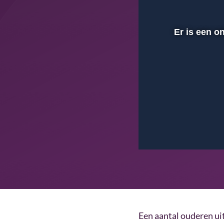
Er is een o
00:01
Afspelen
Dempen
Een aantal ouderen ui