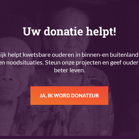
Uw donatie helpt!
k helpt kwetsbare ouderen in binnen-en buitenland 
n noodsituaties. Steun onze projecten en geef oude
beter leven.
JA, IK WORD DONATEUR