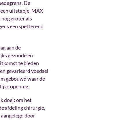
moedegrens. De
r een uitstapje. MAX
nog groter als
gens een spetterend
ag aan de
ijks gezonde en
uitkomst te bieden
 en gevarieerd voedsel
trum gebouwd waar de
ijke opening.
jk doel: om het
e afdeling chirurgie,
s aangelegd door