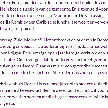
oeten. Een groot deel van deze ouderen leeft onder de ar
n klein beetje subsidie van de gemeente. Er is geen geld voo
t de ouderen met een dagje Madurodam. De verrassing is 
silia Rombley een Caribische lunch uitserveert en vervol
 swingt de pan uit!
orceag, Zuid-Moldavië. Het ontbreekt de ouderen in Borce
he zorg en voedsel. De ouderen zijn zo arm, dat ze nauwel
en krijgen. Er is het afgelopen jaar hard gewerkt om een 
 situatie. Om te zorgen dat de ouderen structureel, gezond
arkeuken gerealiseerd. Daarnaast is er een gezondheidscen
en aan medische klachten. Alle reden dus voor een feestel
kziekenhuis Floresti is een meerjarenplan met een duideli
i naar de 21e eeuw te tillen. In deze update aandacht voor d
r, en we zien hoe een medisch gassensysteem vrijwillig i
Urgenta.