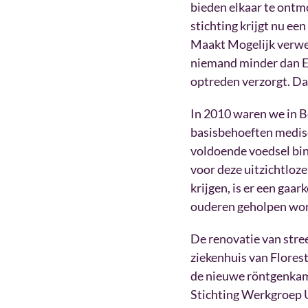
bieden elkaar te ontm
stichting krijgt nu ee
Maakt Mogelijk verwen
niemand minder dan Ed
optreden verzorgt. Dat
In 2010 waren we in B
basisbehoeften medisc
voldoende voedsel binn
voor deze uitzichtloze
krijgen, is er een ga
ouderen geholpen word
De renovatie van stree
ziekenhuis van Florest
de nieuwe röntgenkame
Stichting Werkgroep 