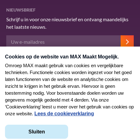
NIEUWSBRIEF
Schrijf u in voor onze nieuwsbrief en ontvang maandelijks
het laatste nieuws.
Deze site wordt beschermd door reCAPTCHA en het Google
privacybeleid
.
Er zijn
servicevoorwaarden
van toepassing.
© 2026 MAX Maakt Mogelijk
Algemene voorwaarden
Privacyverklaring
Cookieverklaring
Kwetsbaarheid melden