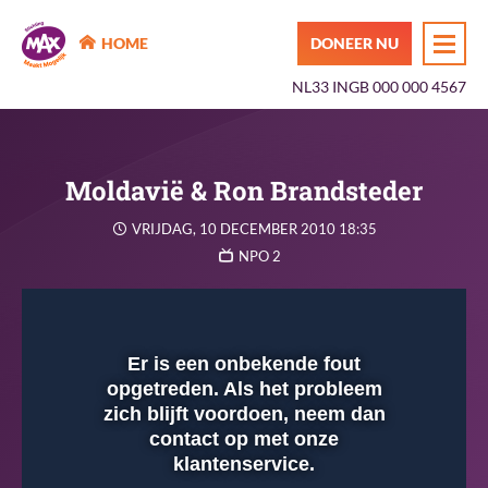
MAX Maakt Mogelijk
HOME
DONEER NU
NL33 INGB 000 000 4567
Moldavië & Ron Brandsteder
VRIJDAG, 10 DECEMBER 2010 18:35
NPO 2
Instellingen
Dempen
Volledig
scherm
Er is een onbekende fout
opgetreden. Als het probleem
Afspelen
zich blijft voordoen, neem dan
contact op met onze
klantenservice.