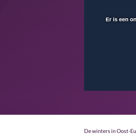
Er is een o
00:01
Afspelen
Dempen
De winters in Oost-Eu