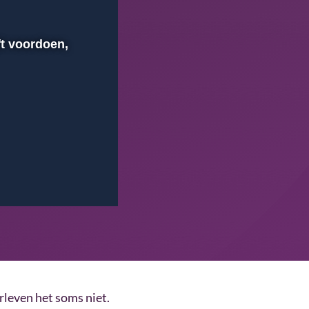
ft voordoen,
00:00
Instellingen
Volledig scherm
leven het soms niet.