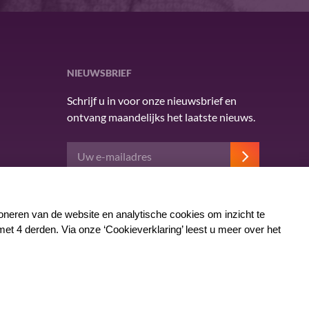
NIEUWSBRIEF
Schrijf u in voor onze nieuwsbrief en
ontvang maandelijks het laatste nieuws.
Deze site wordt beschermd door reCAPTCHA en
het Google
privacybeleid
. Er zijn
servicevoorwaarden
van toepassing.
Cookieverklaring
Kwetsbaarheid melden