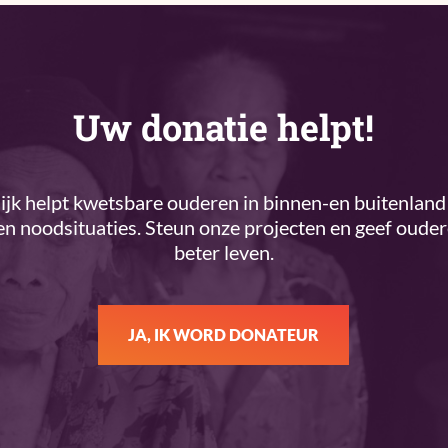
Uw donatie helpt!
k helpt kwetsbare ouderen in binnen-en buitenland 
n noodsituaties. Steun onze projecten en geef oude
beter leven.
JA, IK WORD DONATEUR