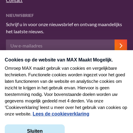
Contact
NIEUWSBRIEF
Schrijf u in voor onze nieuwsbrief en ontvang maandelijks
het laatste nieuws.
Deze site wordt beschermd door reCAPTCHA en het Google
privacybeleid
.
Er zijn
servicevoorwaarden
van toepassing.
© 2026 MAX Maakt Mogelijk
Algemene voorwaarden
Privacyverklaring
Cookieverklaring