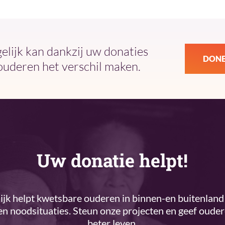
ijk kan dankzij uw donaties
DONE
ouderen het verschil maken.
Uw donatie helpt!
k helpt kwetsbare ouderen in binnen-en buitenland 
n noodsituaties. Steun onze projecten en geef oude
beter leven.