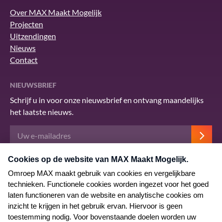
Over MAX Maakt Mogelijk
Projecten
Uitzendingen
Nieuws
Contact
NIEUWSBRIEF
Schrijf u in voor onze nieuwsbrief en ontvang maandelijks
het laatste nieuws.
Deze site wordt beschermd door reCAPTCHA en het Google
privacybeleid
.
Er zijn
servicevoorwaarden
van toepassing.
© 2026 MAX Maakt Mogelijk