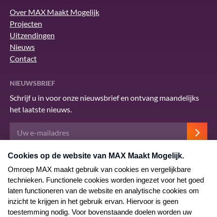
Over MAX Maakt Mogelijk
Projecten
Uitzendingen
Nieuws
Contact
NIEUWSBRIEF
Schrijf u in voor onze nieuwsbrief en ontvang maandelijks
het laatste nieuws.
Deze site wordt beschermd door reCAPTCHA en het Google
privacybeleid
.
Er zijn
servicevoorwaarden
van toepassing.
© 2026 MAX Maakt Mogelijk