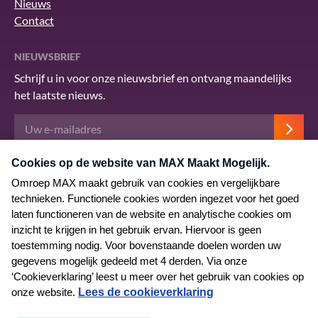
Nieuws
Contact
NIEUWSBRIEF
Schrijf u in voor onze nieuwsbrief en ontvang maandelijks
het laatste nieuws.
Deze site wordt beschermd door reCAPTCHA en het Google
privacybeleid
.
Er zijn
servicevoorwaarden
van toepassing.
© 2026 MAX Maakt Mogelijk
Algemene voorwaarden
Privacyverklaring