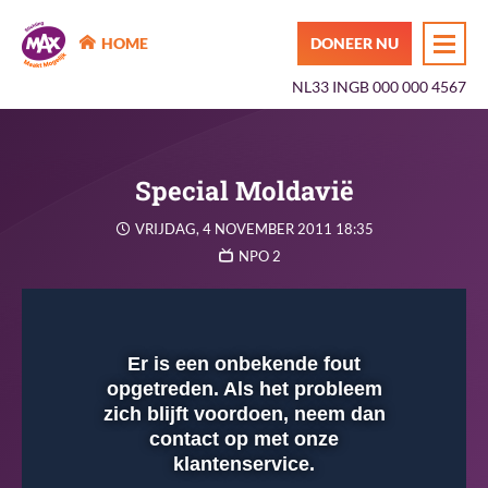
MAX Maakt Mogelijk
HOME
DONEER NU
NL33 INGB 000 000 4567
Special Moldavië
VRIJDAG, 4 NOVEMBER 2011 18:35
NPO 2
Instellingen
Dempen
Volledig
scherm
Er is een onbekende fout
opgetreden. Als het probleem
Afspelen
zich blijft voordoen, neem dan
contact op met onze
klantenservice.