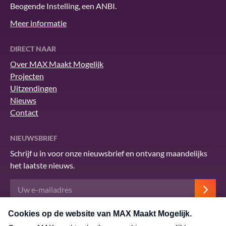
Beogende Instelling, een ANBI.
Meer informatie
DIRECT NAAR
Over MAX Maakt Mogelijk
Projecten
Uitzendingen
Nieuws
Contact
NIEUWSBRIEF
Schrijf u in voor onze nieuwsbrief en ontvang maandelijks
het laatste nieuws.
Deze site wordt beschermd door reCAPTCHA en het Google
privacybeleid
.
Er zijn
servicevoorwaarden
van toepassing.