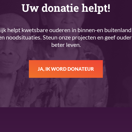
Uw donatie helpt!
k helpt kwetsbare ouderen in binnen-en buitenland 
n noodsituaties. Steun onze projecten en geef oude
beter leven.
JA, IK WORD DONATEUR