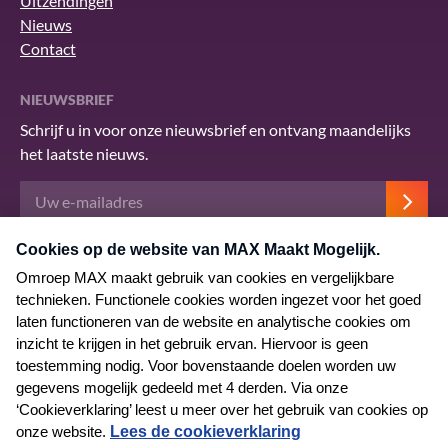
Uitzendingen
Nieuws
Contact
NIEUWSBRIEF
Schrijf u in voor onze nieuwsbrief en ontvang maandelijks
het laatste nieuws.
Deze site wordt beschermd door reCAPTCHA en het Google
privacybeleid
.
Er zijn
servicevoorwaarden
van toepassing.
© 2026 MAX Maakt Mogelijk
Algemene voorwaarden
Privacyverklaring