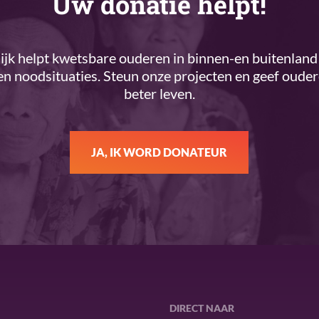
Uw donatie helpt!
k helpt kwetsbare ouderen in binnen-en buitenland 
n noodsituaties. Steun onze projecten en geef oude
beter leven.
JA, IK WORD DONATEUR
DIRECT NAAR