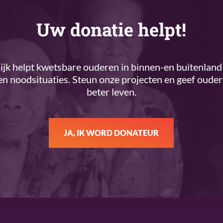
Uw donatie helpt!
k helpt kwetsbare ouderen in binnen-en buitenland 
n noodsituaties. Steun onze projecten en geef oude
beter leven.
JA, IK WORD DONATEUR