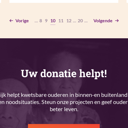
Vorige
...
8
9
10
11
12
...
20
...
Volgende
Uw donatie helpt!
k helpt kwetsbare ouderen in binnen-en buitenland 
n noodsituaties. Steun onze projecten en geef oude
beter leven.