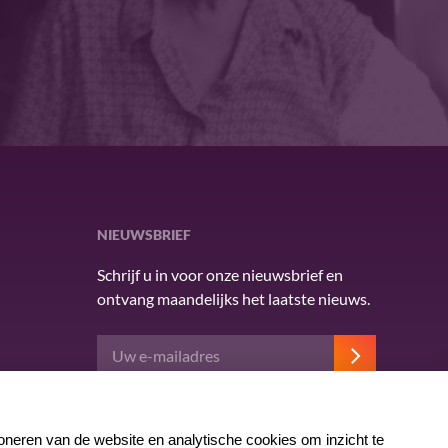
NIEUWSBRIEF
Schrijf u in voor onze nieuwsbrief en
ontvang maandelijks het laatste nieuws.
Deze site wordt beschermd door reCAPTCHA en
het Google
privacybeleid
. Er zijn
servicevoorwaarden
van toepassing.