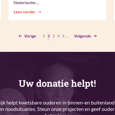
Nederlander…
Lees verder
Vorige
1
2
3
4
5
...
Volgende
Uw donatie helpt!
k helpt kwetsbare ouderen in binnen-en buitenland 
n noodsituaties. Steun onze projecten en geef oude