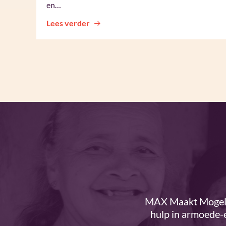
en…
Lees verder
MAX Maakt Mogelij
hulp in armoede-e