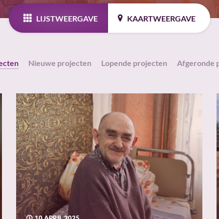
LIJST
WEERGAVE
KAART
WEERGAVE
jecten
Nieuwe projecten
Lopende projecten
Afgeronde 
10 APRIL 2025