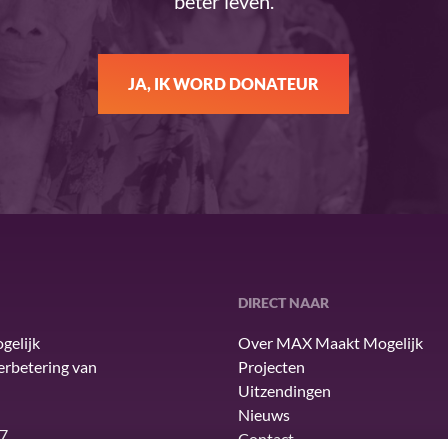
beter leven.
JA, IK WORD DONATEUR
DIRECT NAAR
gelijk
Over MAX Maakt Mogelijk
verbetering van
Projecten
Uitzendingen
Nieuws
7
Contact